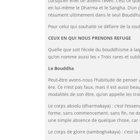
Lorsqu’en effet on atteint l’éveil, c’est ce 
en lui‑même le Dharma et le Sangha. D’un po
résument ultimement dans le seul Bouddh
Pour celui qui souhaite se défaire de la sou
CEUX EN QUI NOUS PRENONS REFUGE
Quelle que soit l’école du bouddhisme à laq
qu’on nomme aussi les « Trois rares et subl
Le Bouddha
Peut‑être avons‑nous l’habitude de penser
ère. Ce n’est pas faux, mais il est aussi bea
modalités de son être, qu’on appelle les troi
Le corps absolu (dharmakaya) : c’est l’essen
forme, sans commencement, sans fin, ne de
une simple absence de quelque chose, car d
Le corps de gloire (samboghakaya) : c’est 