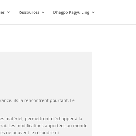
ues
Ressources
Dhagpo Kagyu Ling
france, ils la rencontrent pourtant. Le
s matériel, permettront d’échapper à la
 vrai. Les modifications apportées au monde
les ne peuvent le résoudre ni