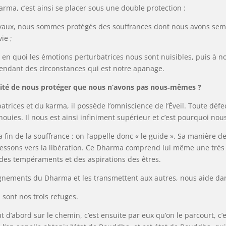
arma, c’est ainsi se placer sous une double protection :
Joyaux, nous sommes protégés des souffrances dont nous avons sem
ie ;
 en quoi les émotions perturbatrices nous sont nuisibles, puis à n
pendant des circonstances qui est notre apanage.
pacité de nous protéger que nous n’avons pas nous‑mêmes ?
rices et du karma, il possède l’omniscience de l’Éveil. Toute défectu
anouies. Il nous est ainsi infiniment supérieur et c’est pourquoi n
in de la souffrance ; on l’appelle donc « le guide ». Sa manière d
ssons vers la libération. Ce Dharma comprend lui­ même une très 
 des tempéraments et des aspirations des êtres.
eignements du Dharma et les transmettent aux autres, nous aide da
sont nos trois refuges.
t d’abord sur le chemin, c’est ensuite par eux qu’on le parcourt, c’