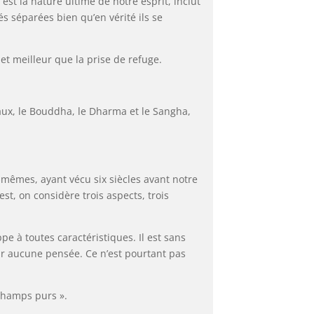
 est la nature ultime de notre esprit, inclut
s séparées bien qu’en vérité ils se
et meilleur que la prise de refuge.
yaux, le Bouddha, le Dharma et le Sangha,
êmes, ayant vécu six siècles avant notre
est, on considère trois aspects, trois
pe à toutes caractéristiques. Il est sans
r aucune pensée. Ce n’est pourtant pas
champs purs ».