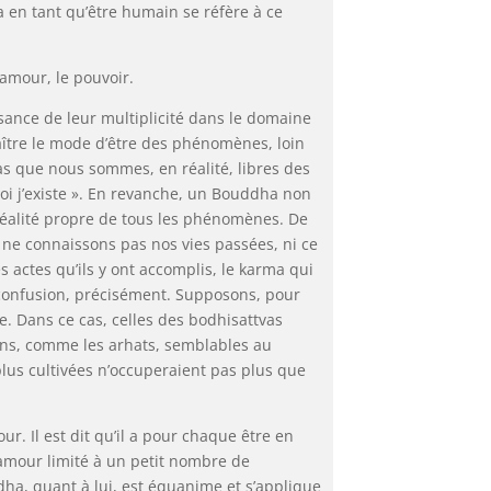
 en tant qu’être humain se réfère à ce
’amour, le pouvoir.
ance de leur multiplicité dans le domaine
aître le mode d’être des phénomènes, loin
as que nous sommes, en réalité, libres des
 moi j’existe ». En revanche, un Bouddha non
 réalité propre de tous les phénomènes. De
ne connaissons pas nos vies passées, ni ce
 actes qu’ils y ont accomplis, le karma qui
ns confusion, précisément. Supposons, pour
. Dans ce cas, celles des bodhisattvas
ons, comme les arhats, semblables au
 plus cultivées n’occuperaient pas plus que
r. Il est dit qu’il a pour chaque être en
amour limité à un petit nombre de
ha, quant à lui, est équanime et s’applique