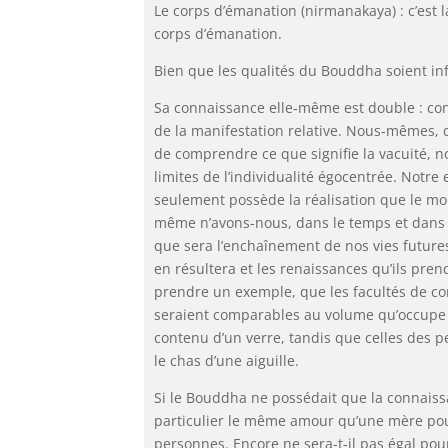
Le corps d’émanation (nirmanakaya) : c’est
corps d’émanation.
Bien que les qualités du Bouddha soient inf
Sa connaissance elle‑même est double : con
de la manifestation relative. Nous‑mêmes, 
de comprendre ce que signifie la vacuité, 
limites de l’individualité égocentrée. Notre
seulement possède la réalisation que le moi
même n’avons-nous, dans le temps et dans 
que sera l’enchaînement de nos vies futures
en résultera et les renaissances qu’ils pren
prendre un exemple, que les facultés de con
seraient comparables au volume qu’occupe u
contenu d’un verre, tandis que celles des pe
le chas d’une aiguille.
Si le Bouddha ne possédait que la connaissan
particulier le même amour qu’une mère pour
personnes. Encore ne sera-t-il pas égal po