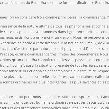
 la manifestation du Bouddha sous une forme ordinaire. Le Bouddha
inies, on en considère trois comme principales : la connaissance, l
naissance de la nature ultime de tous les phénomènes et connaiss
de ces deux points de vue, sommes dans l’ignorance. Loin de conn
nous nous assimilons à un « moi », un « ego ». Nous ne percevons p
 expérience se borne à cette fixation sur la notion de « moi », de «
 n’a pas d’existence par nature, mais il perçoit aussi l’absence de
l’espace, qu’une connaissance très limitée des phénomènes. Nous 
, alors qu’un Bouddha connaît toutes les vies passées des êtres, les
dront. Il connaît aussi la situation présente de tous les êtres, sa
naissance d’un Bouddha soient semblables à la totalité de l’espace
ne pièce d’une maison, celles des êtres ayant certaines réalisati
rsonnes ordinaires les plus intelligentes, les plus savantes et les
ce, ce serait pour nous sans utilité. Mais son esprit est aussi amou
 son fils unique. Les humains ordinaires ne peuvent avoir qu’un 
ur tous et des préférences seront-elles marquées. L’amour du Boudd