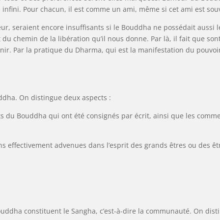
ce infini. Pour chacun, il est comme un ami, même si cet ami est s
r, seraient encore insuffisants si le Bouddha ne possédait aussi l
du chemin de la libération qu’il nous donne. Par là, il fait que son
nir. Par la pratique du Dharma, qui est la manifestation du pouvo
ddha. On distingue deux aspects :
ts du Bouddha qui ont été consignés par écrit, ainsi que les comme
ions effectivement advenues dans l’esprit des grands êtres ou des êt
ouddha constituent le Sangha, c’est-à-dire la communauté. On dis