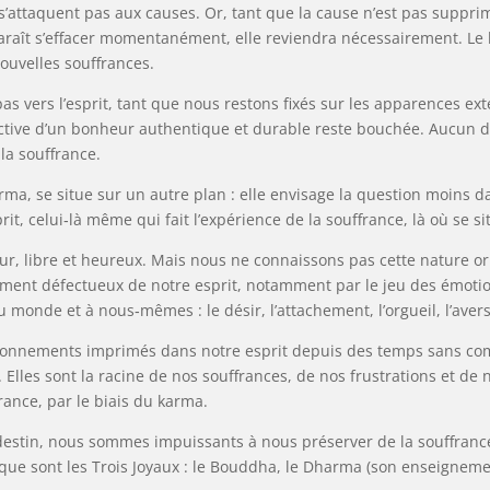
s’attaquent pas aux causes. Or, tant que la cause n’est pas suppri
paraît s’effacer momentanément, elle reviendra nécessairement. Le
nouvelles souffrances.
s vers l’esprit, tant que nous restons fixés sur les apparences ext
spective d’un bonheur authentique et durable reste bouchée. Aucu
la souffrance.
arma, se situe sur un autre plan : elle envisage la question moin
prit, celui‑là même qui fait l’expérience de la souffrance, là où se si
 pur, libre et heureux. Mais nous ne connaissons pas cette nature o
ent défectueux de notre esprit, notamment par le jeu des émotions
monde et à nous‑mêmes : le désir, l’attachement, l’orgueil, l’aversi
itionnements imprimés dans notre esprit depuis des temps sans c
les sont la racine de nos souffrances, de nos frustrations et de n
ance, par le biais du karma.
stin, nous sommes impuissants à nous préserver de la souffrance e
 que sont les Trois Joyaux : le Bouddha, le Dharma (son enseignem