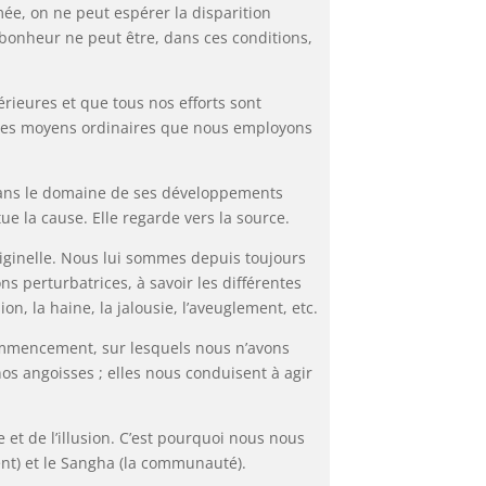
mée, on ne peut espérer la disparition
 bonheur ne peut être, dans ces conditions,
érieures et que tous nos efforts sont
n des moyens ordinaires que nous employons
s dans le domaine de ses développements
tue la cause. Elle regarde vers la source.
riginelle. Nous lui sommes depuis toujours
 perturbatrices, à savoir les différentes
on, la haine, la jalousie, l’aveuglement, etc.
ommencement, sur lesquels nous n’avons
os angoisses ; elles nous conduisent à agir
t de l’illusion. C’est pourquoi nous nous
ent) et le Sangha (la communauté).