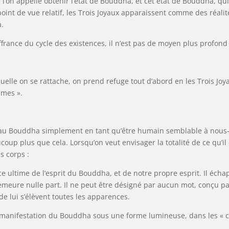
que l’on appelle obtenir l’état de Bouddha, et cet état de Bouddha, qui
int de vue relatif, les Trois Joyaux apparaissent comme des réalité
a.
ffrance du cycle des existences, il n’est pas de moyen plus profond 
uelle on se rattache, on prend refuge tout d’abord en les Trois Jo
imes ».
 au Bouddha simplement en tant qu’être humain semblable à nous‑m
ucoup plus que cela. Lorsqu’on veut envisager la totalité de ce qu’il 
s corps :
ce ultime de l’esprit du Bouddha, et de notre propre esprit. Il échap
meure nulle part. Il ne peut être désigné par aucun mot, conçu pa
e lui s’élèvent toutes les apparences.
la manifestation du Bouddha sous une forme lumineuse, dans les « 