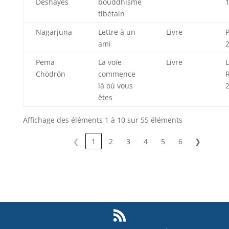
Deshayes
bouddhisme
tibétain
Nagarjuna
Lettre à un
Livre
ami
Pema
La voie
Livre
L
Chödrön
commence
là où vous
êtes
Affichage des éléments 1 à 10 sur 55 éléments
❮
1
2
3
4
5
6
❯