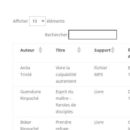
Afficher
éléments
Rechercher:
E
Auteur
Titre
Support
Anila
Vivre la
Fichier
B
Trinlé
culpabilité
MP3
autrement
Guendune
Esprit du
Livre
Rinpoché
maître -
Paroles de
disciples
Bokar
Prendre
Livre
C
Rinpoché
refuge
l