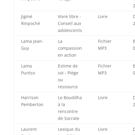
Jigmé
Vivre libre -
Livre
Rinpoché
Conseil aux
adolescents
Lama Jean-
La
Fichier
B
Guy
compassion
MP3
en action
Lama
Estime de
Fichier
B
Puntso
soi - Piège
MP3
ou
ressource
Harrison
Le Bouddha
Livre
Pemberton
à la
rencontre
de Socrate
Laurent
Lexique du
Livre